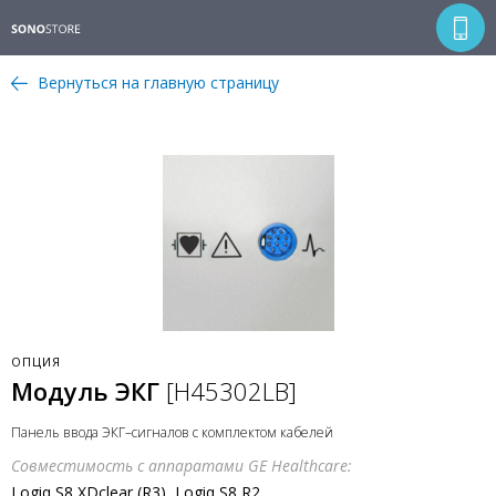
Вернуться на главную страницу
ОПЦИЯ
Модуль ЭКГ
[H45302LB]
Панель ввода ЭКГ–сигналов с комплектом кабелей
Совместимость с аппаратами GE Healthcare:
Logiq S8 XDclear (R3), Logiq S8 R2