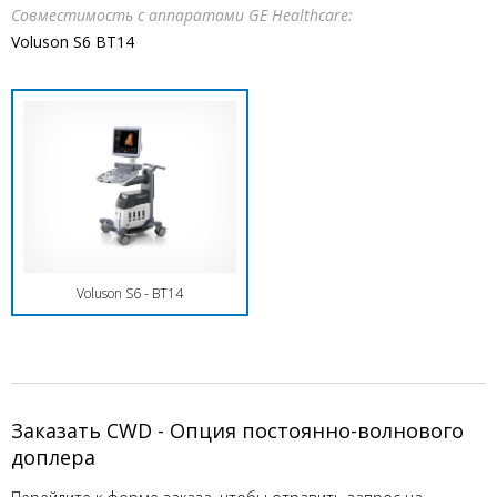
Совместимость с аппаратами GE Healthcare:
Voluson S6 BT14
Voluson S6 - BT14
Заказать CWD - Опция постоянно-волнового
доплера