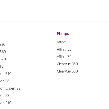
Philips
Affiniti 30
 E95
Affiniti 50
 S60
Affiniti 70
 S70
ClearVue 350
 T8
ClearVue 550
son E10
son E8
son Expert 22
son P8
son S10