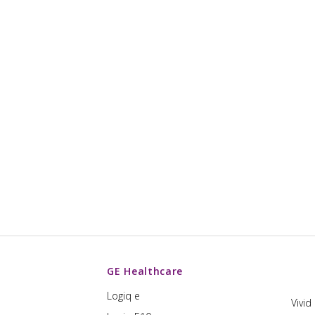
GE Healthcare
Logiq e
Vivid