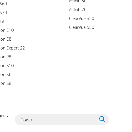
Affiniti 50
 S60
Affiniti 70
 S70
ClearVue 350
 T8
ClearVue 550
son E10
son E8
son Expert 22
son P8
son S10
son S6
son S8
щены.