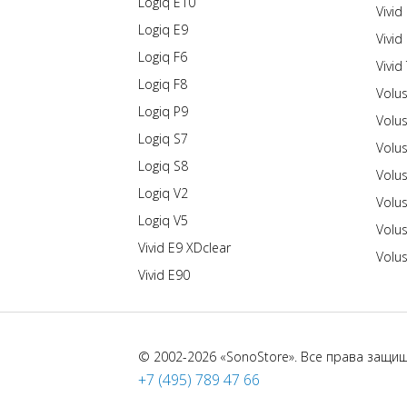
Logiq E10
Vivid
Logiq E9
Vivid
Logiq F6
Vivid
Logiq F8
Volu
Logiq P9
Volu
Logiq S7
Volu
Logiq S8
Volu
Logiq V2
Volu
Logiq V5
Volu
Vivid E9 XDclear
Volu
Vivid E90
© 2002-2026 «SonoStore». Все права защи
+7 (495) 789 47 66