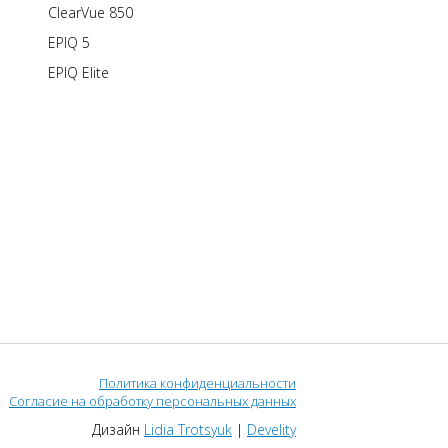
ClearVue 850
EPIQ 5
EPIQ Elite
Политика конфиденциальности
Согласие на обработку персональных данных
Дизайн
Lidia Trotsyuk
|
Develity